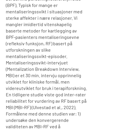
(BPF). Typisk for mange er
mentaliseringssvikt i situasjoner med
sterke affekter i nære relasjoner. Vi
mangler imidlertid vitenskapelig
baserte metoder for kartlegging av
BPF-pasienters mentaliseringsevne
(refleksiv funksjon, RF) basert på
utforskningen av slike
mentaliseringssvikt-episoder.
Mentaliseringssvikt-intervjuet
(Mentalization Breakdown Interview,
MBI) er et 30 min. intervju opprinnelig
utviklet for kliniske formål, men
videreutviklet for bruk i terapiforskning.
En tidligere studie viste god inter-rater
reliabilitet for vurdering av RF basert på
MBI (MBI-RF) (Ulvestad et al., 2022).
Formålene med denne studien var: 1)
undersøke den konvergerende
validiteten av MBI-RF ved å