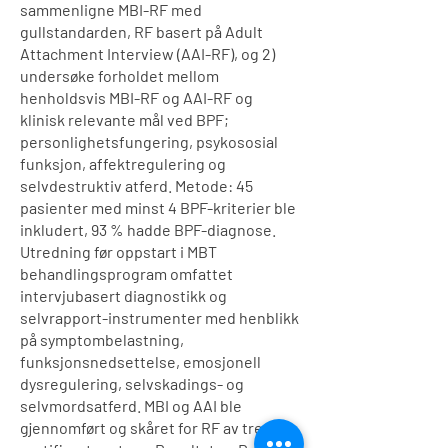
sammenligne MBI-RF med
gullstandarden, RF basert på Adult
Attachment Interview (AAI-RF), og 2)
undersøke forholdet mellom
henholdsvis MBI-RF og AAI-RF og
klinisk relevante mål ved BPF;
personlighetsfungering, psykososial
funksjon, affektregulering og
selvdestruktiv atferd. Metode: 45
pasienter med minst 4 BPF-kriterier ble
inkludert, 93 % hadde BPF-diagnose.
Utredning før oppstart i MBT
behandlingsprogram omfattet
intervjubasert diagnostikk og
selvrapport-instrumenter med henblikk
på symptombelastning,
funksjonsnedsettelse, emosjonell
dysregulering, selvskadings- og
selvmordsatferd. MBI og AAI ble
gjennomført og skåret for RF av tre