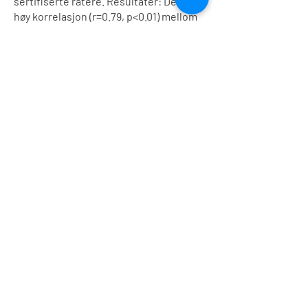
sertifiserte ratere. Resultater: Det var
høy korrelasjon (r=0.79, p<0.01) mellom
MBI-RF og AAI-RF. For de fleste kliniske
variabler var det ikke signifikante
korrelasjoner med RF, verken for MBI-
RF eller AAI-RF. Konklusjon: Studien
indikerer at MBI som en BPF-fokusert
RF-metode har høy konvergerende
validitet med gullstandarden AAI. MBI-
RF og AAI-RF var i liten grad korrelert
med de kliniske variablene. Funnene vil
bli diskutert, og i tillegg vil klinisk
anvendelse av intervjuet bli omtalt.
< Programmet
© 2026
facebook
e-post:
info@mentalisering.se