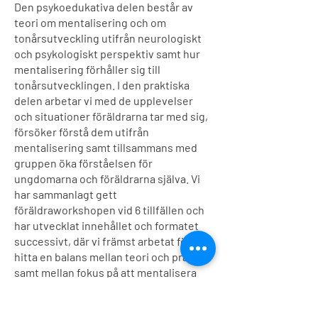
Den psykoedukativa delen består av
teori om mentalisering och om
tonårsutveckling utifrån neurologiskt
och psykologiskt perspektiv samt hur
mentalisering förhåller sig till
tonårsutvecklingen. I den praktiska
delen arbetar vi med de upplevelser
och situationer föräldrarna tar med sig,
försöker förstå dem utifrån
mentalisering samt tillsammans med
gruppen öka förståelsen för
ungdomarna och föräldrarna själva. Vi
har sammanlagt gett
föräldraworkshopen vid 6 tillfällen och
har utvecklat innehållet och formatet
successivt, där vi främst arbetat för att
hitta en balans mellan teori och praktik
samt mellan fokus på att mentalisera
föräldrarna och att hjälpa dem
mentalisera sina ungdomar. I vårt