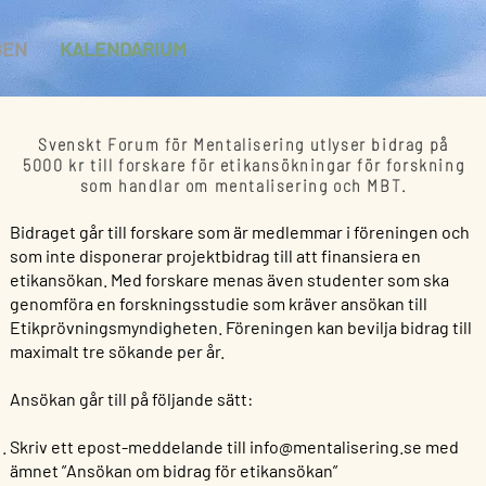
GEN
KALENDARIUM
Svenskt Forum för Mentalisering utlyser bidrag på
5000 kr till forskare för etikansökningar för forskning
som handlar om mentalisering och MBT.
Bidraget går till forskare som är medlemmar i föreningen och
som inte disponerar projektbidrag till att finansiera en
etikansökan. Med forskare menas även studenter som ska
genomföra en forskningsstudie som kräver ansökan till
Etikprövningsmyndigheten. Föreningen kan bevilja bidrag till
maximalt tre sökande per år.
Ansökan går till på följande sätt:
Skriv ett epost-meddelande till
info@mentalisering.se
med
ämnet ”Ansökan om bidrag för etikansökan”