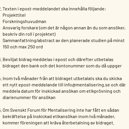
Texten i epost-meddelandet ska innehålla följande:
Projekttitel
Forskningshuvudman
Ansvarig forskare (om det är någon annan än du som ansöker,
beskriv din roll i projektet)
Sammanfattning/abstract av den planerade studien på minst
150 och max 250 ord
Beviljat bidrag meddelas i epost och därefter utbetalas
bidraget den bank och det kontonummer som du då uppger
Inom två månader från att bidraget utbetalats ska du skicka
ett nytt epost-meddelande till
info@mentalisering.se
och där
meddela datum för inskickad ansökan om etikprövning och
diarienummer för ansökan
Om Svenskt Forum för Mentalisering inte har fått en sådan
bekräftelse på inskickad etikansökan inom två månader,
kommer föreningen att kräva återbetalning av bidraget.