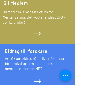
Bli Medlem
Bli medlem i Svenskt Forum för
Mentalisering. Det kostar endast 250 kr
per kalenderår.
Bidrag till forskare
Ansök om bidrag för etikansökningar
för forskning som handlar om
mentalisering och MBT.
Min sida