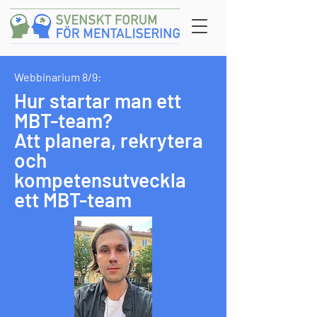
Webbinarium 8/9:
Hur startar man ett
MBT-team?
Att planera, rekrytera
och
kompetensutveckla
ett MBT-team