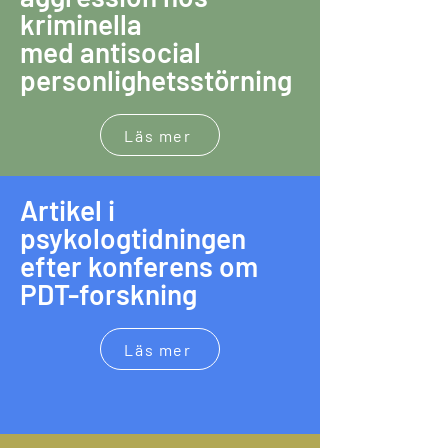
kriminella
med antisocial
personlighetsstörning
Läs mer
Artikel i
psykologtidningen
efter konferens om
PDT-forskning
Läs mer